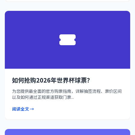
如何抢购2026年世界杯球票？
为您提供最全面的官方购票指南，详解抽签流程、票价区间
以及如何通过正规渠道获取门票...
阅读全文 →